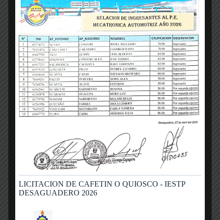
Durante la actividad, los estudiantes aplicaron
técnicas de rotación de pasturas, uso eficiente
del agua y manejo de residuos, fortaleciendo
competencias para el desarrollo sostenible del
sector ganadero y agropecuario de la zona.
Los docentes responsables destacaron que estas
experiencias formativas en situación real
consolidan el perfil profesional técnico que
caracteriza al IESTP Ayaviri.
LICITACION DE CAFETIN O QUIOSCO - IESTP
DESAGUADERO 2026