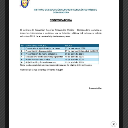
PREVIOUS
NEXT
IESTP Ayaviri presenta plan de modernización digital 2025
Comunicado N.° 001-2025-IESTP Ayaviri
Comentarios
Deja un comentario
Tu dirección de correo electrónico no será publicada.
Los campos
obligatorios están marcados con
*
Nombre
*
Correo electrónico
*