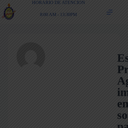
HORARIO DE ATENCION
8:00 AM - 13:30PM
Es
P
A
im
e
so
pa