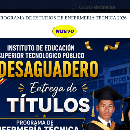
Correo electrónico:
tecnodesa@iestpdesaguader
PROGRAMA DE ESTUDIOS DE ENFERMERIA TECNICA 2026
HORARIO DE ATENCION
8:00 AM - 13:30PM
ADMISIÓN
Transparencia
Tramite
NUESTRAS AUTORIDADES
que lidera la formación técnica en nuestras carreras. Puedes filtrar por especia
docente.