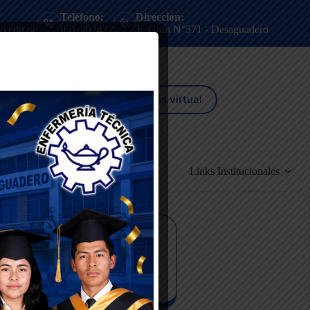
Teléfono:
Dirección:
o.edu.pe
051-202422
Jr. Grau N°571 - Desaguadero
campus virtual
Servicios
Contáctanos
Links Institucionales
lidad para encontrar rápidamente a cada