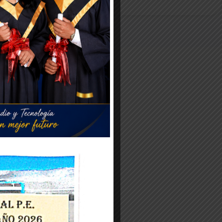
Haz
clic
aquí
Haz
clic
aquí