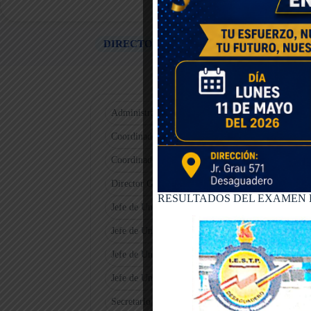
DIRECTORIO INSTITUCIONAL 2026
Administración
Coordinador del área de calidad
Coordinadores Programas de estudio
Director General
RESULTADOS DEL EXAMEN D
Jefe de Unidad Académica
Jefe de Unidad de Bienestar y Empleabilidad
Jefe de Unidad de Formación Continua
Jefe de Unidad de Investigación
Secretario Académico