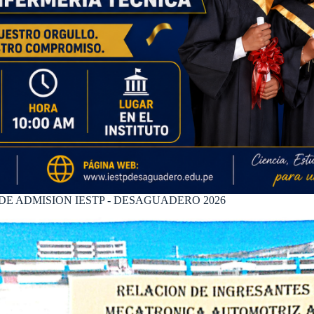
Prof. Eleo Salem Cutipa
Mamani
Coordinador de Calidad
Correoprueba@gmail.com
909090909
E ADMISION IESTP - DESAGUADERO 2026
Prof. Rogelio Vilcanqui
Capaquira
Jefe de Unidad Académica
Correoprueba@gmail.com
909090909