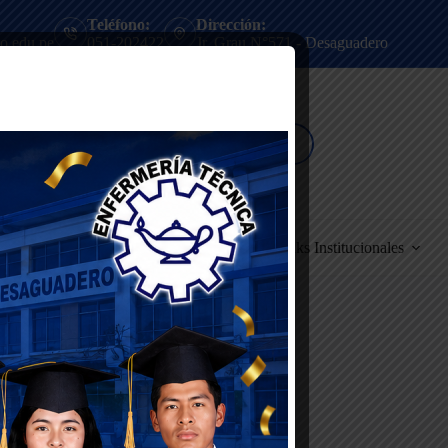
Teléfono:
Dirección:
o.edu.pe
051-202422
Jr. Grau N°571 - Desaguadero
campus virtual
Servicios
Contáctanos
Links Institucionales