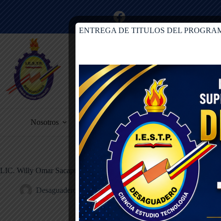
ENTREGA DE TITULOS DEL PROGRAM
Nosotros
Carreras Profesionales Técnicas
LIC. Willy Omar Sacapuca Ardiles
Desaguadero
diciembre 8, 2025